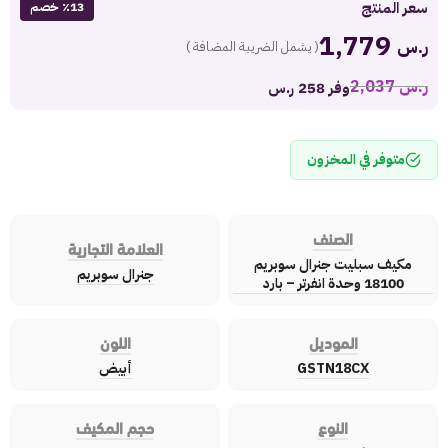
سعر المنتج
٪13 خصم
1,779
ر.س
( يشمل الضريبة المضافة )
ر.س
2,037
وفر 258 ر.س
متوفر في المخزون
الصنف
العلامة التجارية
مكيف سبليت جنرال سوبريم
جنرال سوبريم
18100 وحدة انفرتر – بارد
الموديل
اللون
GSTN18CX
أبيض
النوع
حجم المكيف