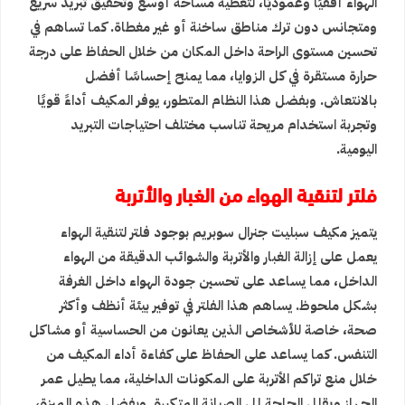
الهواء أفقيًا وعموديًا، لتغطية مساحة أوسع وتحقيق تبريد سريع
ومتجانس دون ترك مناطق ساخنة أو غير مغطاة. كما تساهم في
تحسين مستوى الراحة داخل المكان من خلال الحفاظ على درجة
حرارة مستقرة في كل الزوايا، مما يمنح إحساسًا أفضل
بالانتعاش. وبفضل هذا النظام المتطور، يوفر المكيف أداءً قويًا
وتجربة استخدام مريحة تناسب مختلف احتياجات التبريد
اليومية.
فلتر لتنقية الهواء من الغبار والأتربة
يتميز مكيف سبليت جنرال سوبريم بوجود فلتر لتنقية الهواء
يعمل على إزالة الغبار والأتربة والشوائب الدقيقة من الهواء
الداخل، مما يساعد على تحسين جودة الهواء داخل الغرفة
بشكل ملحوظ. يساهم هذا الفلتر في توفير بيئة أنظف وأكثر
صحة، خاصة للأشخاص الذين يعانون من الحساسية أو مشاكل
التنفس. كما يساعد على الحفاظ على كفاءة أداء المكيف من
خلال منع تراكم الأتربة على المكونات الداخلية، مما يطيل عمر
الجهاز ويقلل الحاجة إلى الصيانة المتكررة. وبفضل هذه الميزة،