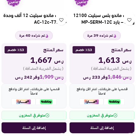
عامين
عامين
مكيف ماندو بلس سبليت 12100
مكيف ماندو سبليت 12 ألف وحدة
وحدة – بارد MP-SERM-12C
– باردAC-12c-T7
40
39
تم شراءه
مرة
تم شراءه
مرة
سعر المنتج
سعر المنتج
٪13 خصم
٪13 خصم
1,667
1,613
ر.س
ر.س
( يشمل الضريبة المضافة )
( يشمل الضريبة المضافة )
ر.س
1,846
ر.س
1,909
وفر 233 ر.س
وفر 242 ر.س
قسّمها على طريقتك، اشترِ الآن وادفع
قسّمها على طريقتك، اشترِ الآن وادفع
لاحقاً
لاحقاً
متوفر في المخزون
متوفر في المخزون
إضافة إلى السلة
إضافة إلى السلة