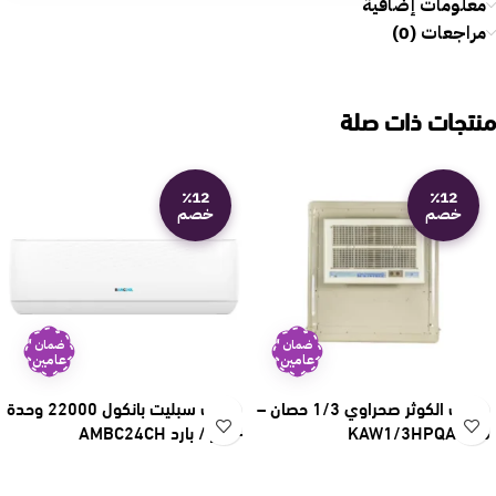
معلومات إضافية
مراجعات (0)
منتجات ذات صلة
٪12
٪12
خصم
خصم
ضمان
ضمان
عامين
عامين
مكيف الكوثر صحراوي 1/3 حصان –
مكيف سبليت بانكول 22000 وحدة
قش KAW1/3HPQA
– حار / بارد AMBC24CH