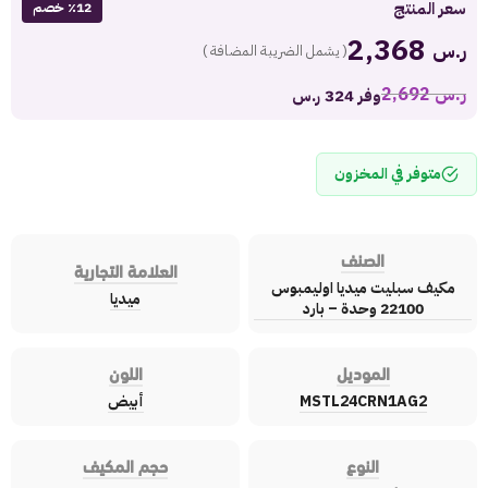
سعر المنتج
٪12 خصم
2,368
ر.س
( يشمل الضريبة المضافة )
ر.س
2,692
وفر 324 ر.س
متوفر في المخزون
الصنف
العلامة التجارية
مكيف سبليت ميديا اوليمبوس
ميديا
22100 وحدة – بارد
الموديل
اللون
MSTL24CRN1AG2
أبيض
النوع
حجم المكيف