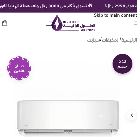
ل!
Skip to navigation
🎁 تسوق بأكثر من 3000 ريال ولف عجلة الهدايا الفورية!
Skip to main content
الرئيسية
المكيفات
سبليت
/
/
٪12
خصم
ضمان
عامين