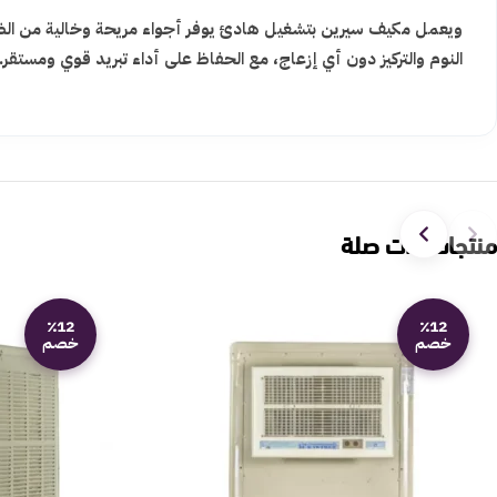
ويعمل مكيف سيرين بتشغيل هادئ يوفر أجواء مريحة وخالية من الضوض
النوم والتركيز دون أي إزعاج، مع الحفاظ على أداء تبريد قوي ومستق
منتجات ذات صلة
٪12
٪12
خصم
خصم