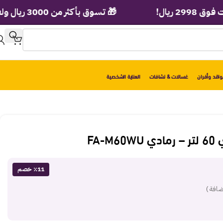
ل!
🎁 تسوق بأكثر من 3000 ريال ولف عجلة الهدايا الفورية!
اقد وأفران
غسالات & نشافات
العناية الشخصية
FA-
٪11 خصم
ضافة )