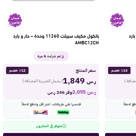
ضمان
ضمان
عامين
عامين
حدة – بارد
بانكول مكيف سبيلت 11260 وحدة – حار و بارد
AMBC12CH
6
تم شراءه
مرة
سعر المنتج
٪13 خصم
٪12 خصم
1,849
ر.س
ضافة )
( يشمل الضريبة المضافة )
ر.س
2,095
وفر 246 ر.س
ع لاحقاً
قسّمها على طريقتك، اشترِ الآن وادفع لاحقاً
متوفر في المخزون