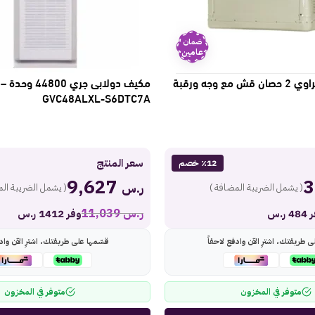
ضمان
عامين
مكيف الكوثر صحراوي 2 حصان قش مع وجه ورقبة
مكيف دولابى جري 44800 و
GVC48ALXL-S6DTC7A
سعر المنتج
٪12 خصم
9,627
ر.س
( يشمل الضريبة المضافة )
( يشمل الضريبة الم
ر.س
11,039
 ر.س
وفر 1412 ر.س
ى طريقتك، اشترِ الآن وادفع لاحقاً
قسّمها على طريقتك، اشترِ الآن وادف
متوفر في المخزون
متوفر في المخزون