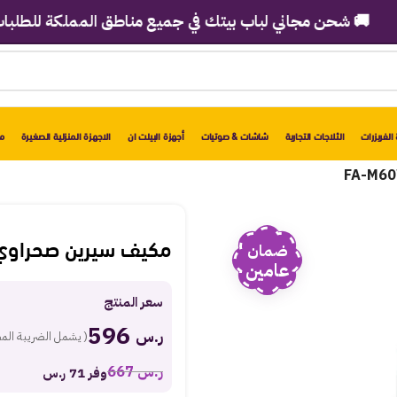
 شحن مجاني لباب بيتك في جميع مناطق المملكة للطلبات فوق 2998 ريا
الفريزرات
الثلاجات التجارية
شاشات & صوتيات
أجهزة البيلت ان
الاجهزة المنزلية الصغيرة
مو
مكيف سيرين صحراوي 60 لتر – رمادي M60WU
ضمان
عامين
سعر المنتج
596
ر.س
( يشمل الضريبة الم
ر.س
667
وفر 71 ر.س