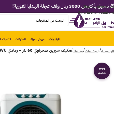
Skip to navigation
 3000 ريال ولف عجلة الهدايا الفورية!
Skip to main content
الباكدجات
عروض مميزة
المكيفات
الثلاجات & 
الرئيسية
المكيفات
متنقلة
/
/
/
مكيف سيرين صحراوي 60 لتر – رمادي FA-M60WU
٪11
خصم