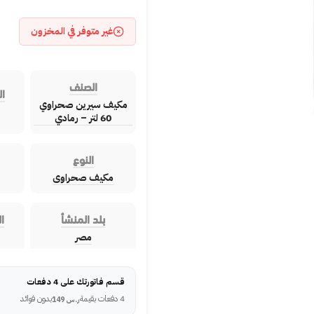
غير متوفر في المخزون
الصنف
ال
مكيف سيرين صحراوي
60 لتر – رمادي
النوع
مكيف صحراوى
بلد المنشأ
ا
مصر
قسم فاتورتك على 4 دفعات
4 دفعات بقيمة
بدون فوائد
ر.س
149