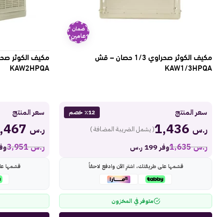
ضمان
عامين
مكيف الكوثر صحراوي 1/3 حصان – قش
KAW2HPQA
KAW1/3HPQA
سعر المنتج
سعر المنتج
٪12 خصم
3,467
1,436
ر.س
ر.س
( يشمل الضريبة المضافة )
ر.س
1,635
ر.س
3,951
وفر 199 ر.س
وفر 484
قسّمها على طريقتك، اشترِ الآن وادفع لاحقاً
قسّمها عل
متوفر في المخزون