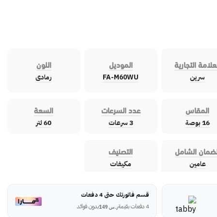
علامة التجارية
الموديل
اللون
سرين
FA-M60WU
رمادى
المقاس
عدد السرعات
السعة
16 بوصة
3 سرعات
60 لتر
لضمان الشامل
التصنيف
عامين
مكيفات
قسم فاتورتك حتى 4 دفعات
4 دفعات بقيمة
بدون فوائد
ر.س
149