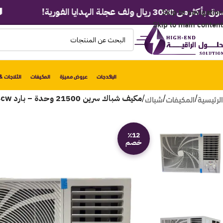
Skip to navigation
 عجلة الهدايا الفورية!
🚚 شحن 
Skip to main content
الباكدجات
عروض مميزة
المكيفات
الثلاجات & 
الرئيسية
المكيفات
شباك
/
/
/
مكيف شباك سرين 21500 وحدة – بارد sreen24cw
٪12
خصم