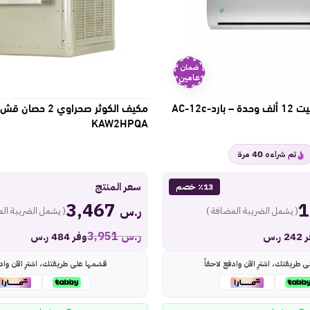
ضمان
عامين
مكيف ماندو سبليت 12 ألف وحدة – باردAC-12c-
مكيف الكوثر صحراوي
KAW2HPQA
40
تم شراءه
مرة
سعر المنتج
٪13 خصم
3,467
ر.س
( يشمل الضريبة المضافة )
( يشمل الضريبة الم
ر.س
3,951
 ر.س
وفر 484 ر.س
ى طريقتك، اشترِ الآن وادفع لاحقاً
قسّمها على طريقتك، اشترِ الآن وادف