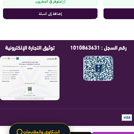
متوفر في المخزون
إضافة إلى السلة
رقم السجل : 1010863631
توثيق التجارة الإلكترونية
الشكاوى والمقترحات