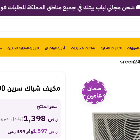
مجاني لباب بيتك في جميع مناطق المملكة للطلبات فوق 2998 ريال!
الفريزرات
الثلاجات التجارية
شاشات & صوتيات
أجهزة البيلت ان
الاجهزة المنزلية الصغيرة
مو
مكيف شباك سرين 21500 وحدة – بارد sreen24cw
ضمان
عامين
سعر المنتج
1,398
ر.س
( يشمل الضريبة
ر.س
1,597
وفر 199 ر.س