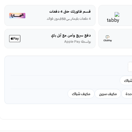
قسم فاتورتك حتى 4 دفعات
4 دفعات بقيمة
بدون فوائد
ر.س
350
دفع سريع وآمن مع أبل باي
بواسطة Apple Pay
باك
مكيف سرين
مكيف شباك