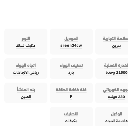
علامة التجارية
الموديل
النوع
سرين
sreen24cw
مكيف شباك
لقدرة الفعلية
تصنيف الهواء
اتجاه الهواء
21500 وحدة
بارد
رباعى الاتجاهات
جهد الكهربائي
فئة كفاءة الطاقة
بلد المنشأ
230 فولت
F
الصين
الوكيل
التصنيف
عاصمة المجد
مكيفات