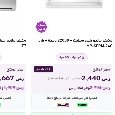
ضمان
عامين
مكيف ماندو بلس سبليت – 22000 وحدة – بارد
T7
MP-SERM-24C
45
تم شراءه
مرة
سعر المنتج
سعر المنتج
٪13 خصم
1,667
2,440
ر.س
ر.س
( يشمل الضريبة المضافة )
ر.س
2,794
ر.س
1,909
وفر 354 ر.س
وفر 242
قسّمها على طريقتك، اشترِ الآن وادفع لاحقاً
قسّمها عل