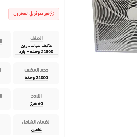
غير متوفر في المخزون
الصنف
ال
مكيف شباك سرين
21500 وحدة – بارد
حجم المكيف
ا
24000 وحدة
التردد
ال
60 هرتز
الضمان الشامل
عامين