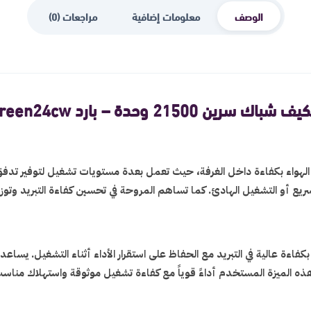
الوصف
معلومات إضافية
مراجعات (0)
 شباك سرين 21500 وحدة – بارد sreen24cw
ع الهواء بكفاءة داخل الغرفة، حيث تعمل بعدة مستويات تشغيل لتوفير 
لسريع أو التشغيل الهادئ. كما تساهم المروحة في تحسين كفاءة التبريد وت
 الصديق للبيئة، والذي يتميز بكفاءة عالية في التبريد مع الحفاظ على استقرار الأداء أثناء ا
منح هذه الميزة المستخدم أداءً قوياً مع كفاءة تشغيل موثوقة واستهلاك مناس