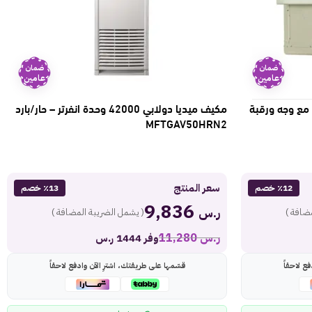
ضمان
ضمان
عامين
عامين
 2 حصان قش مع وجه ورقبة
مكيف ميديا دولابي 42000 وحدة انفرتر – حار/بارد
MFTGAV50HRN2
سعر المنتج
٪12 خصم
٪13 خصم
9,836
ر.س
ضافة )
( يشمل الضريبة المضافة )
ر.س
11,280
وفر 1444 ر.س
ع لاحقاً
قسّمها على طريقتك، اشترِ الآن وادفع لاحقاً