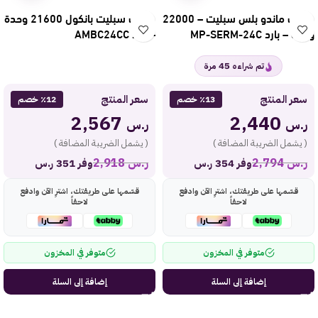
مكيف ماندو بلس سبليت – 22000
مكيف سبليت بانكول 21600 وحدة
وحدة – بارد MP-SERM-24C
– بارد AMBC24CC
45
تم شراءه
مرة
سعر المنتج
سعر المنتج
٪13 خصم
٪12 خصم
2,567
2,440
ر.س
ر.س
( يشمل الضريبة المضافة )
( يشمل الضريبة المضافة )
ر.س
2,794
ر.س
2,918
وفر 354 ر.س
وفر 351 ر.س
قسّمها على طريقتك، اشترِ الآن وادفع
قسّمها على طريقتك، اشترِ الآن وادفع
لاحقاً
لاحقاً
متوفر في المخزون
متوفر في المخزون
إضافة إلى السلة
إضافة إلى السلة