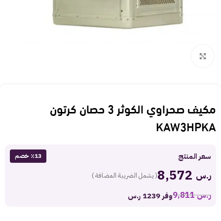
Click to enlarge
مكيف صحراوي الكوثر 3 حصان كرتون
KAW3HPKA
سعر المنتج
٪13 خصم
8,572
ر.س
( يشمل الضريبة المضافة )
ر.س
9,811
وفر 1239 ر.س