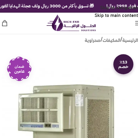
ل!
Skip to navigation
🎁 تسوق بأكثر من 3000 ريال ولف عجلة الهدايا الفورية!
Skip to main content
الرئيسية
المكيفات
صحراوية
/
/
٪13
خصم
ضمان
عامين