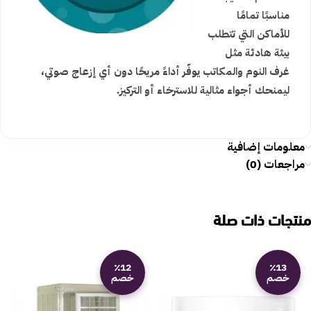
مناسبًا تمامًا
للأماكن التي تتطلب
بيئة هادئة مثل
غرف النوم والمكاتب يوفّر أداءً مريحًا دون أي إزعاج صوتي،
ليمنحك أجواء مثالية للاسترخاء أو التركيز.
معلومات إضافية
مراجعات (0)
منتجات ذات صلة
٪12
٪13
خصم
خصم