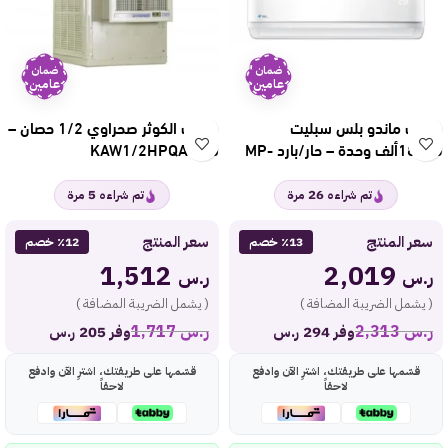
ضمان
ضمان
عامين
عامين
مكيف ماندو بلس سبليت
مكيف الكوثر صحراوي 1/2 حصان –
18200ألف وحدة – حار/بارد MP-
قش KAW1/2HPQA
SERM-18H
5
26
تم شراءه
مرة
تم شراءه
مرة
سعر المنتج
سعر المنتج
٪13 خصم
٪12 خصم
1,512
2,019
ر.س
ر.س
( يشمل الضريبة المضافة )
( يشمل الضريبة المضافة )
ر.س
2,313
ر.س
1,717
وفر 294 ر.س
وفر 205 ر.س
قسّمها على طريقتك، اشترِ الآن وادفع
قسّمها على طريقتك، اشترِ الآن وادفع
لاحقاً
لاحقاً