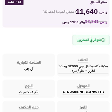
سعر المنتج
٪13 خصم
11,640
ر.س
( يشمل الضريبة المضافة )
ر.س
13,341
وفر 1701 ر.س
متوفر في المخزون
الصنف
العلامة التجارية
مكيف كاسيت ال جي 32000 وحدة
ال جي
انفرتر – حار / بارد
الموديل
النوع
ATNW40GNLT6.ANWTIB
مكيف كاسيت
اللون
حجم المكيف