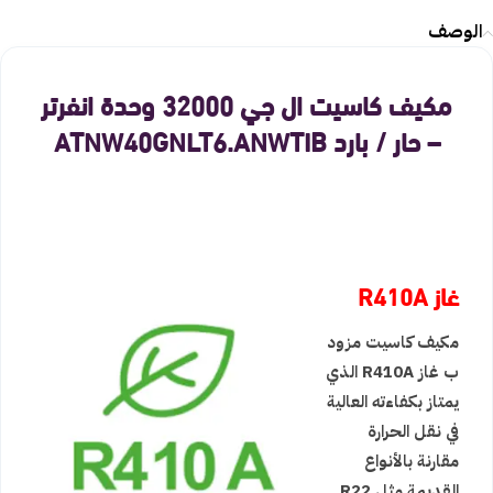
الوصف
مكيف كاسيت ال جي 32000 وحدة انفرتر
– حار / بارد ATNW40GNLT6.ANWTIB
غاز R410A
مكيف كاسيت مزود
ب غاز R410A الذي
يمتاز بكفاءته العالية
في نقل الحرارة
مقارنة بالأنواع
القديمة مثل R22