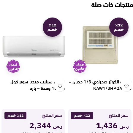
منتجات ذات صلة
٪12
٪12
خصم
خصم
ضمان
ضمان
عامين
عامين
مكيف الكوثر صحراوي 1/3 حصان –
مكيف سبليت ميديا سوبر كول
قش KAW1/3HPQA
18300 وحدة – بارد
MSTS18CRNAG15
سعر المنتج
سعر المنتج
٪12 خصم
٪12 خصم
2,344
1,436
ر.س
ر.س