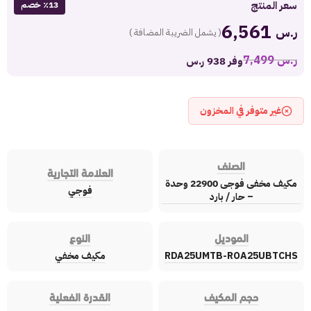
سعر المنتج
٪13 خصم
6,561
ر.س
( يشمل الضريبة المضافة )
ر.س
7,499
وفر 938 ر.س
غير متوفر في المخزون
الصنف
العلامة التجارية
مكيف مخفى فوجى 22900 وحدة
فوجي
– حار / بارد
الموديل
النوع
RDA25UMTB-ROA25UBTCHS
مكيف مخفي
حجم المكيف
القدرة الفعلية