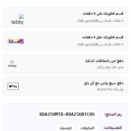
قسم فاتورتك على 4 دفعات
4 دفعات بقيمة
بدون فوائد
ر.س
1,640
قسم فاتورتك حتى 4 دفعات
4 دفعات بقيمة
بدون فوائد
ر.س
1,640
دفع آمن بالبطاقات البنكية
مدى، فيزا، وماستركارد
دفع سريع وآمن مع أبل باي
بواسطة Apple Pay
رمز المنتج:
RDA25UMTB-ROA25UBTCHS
المكيفات
كونسيلد
التصنيفات: