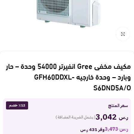
Click to enlarge
مكيف مخفى Gree انفيرتر 54000 وحدة – حار
وبارد – وحدة خارجيه GFH60DDXL-
S6DND5A/O
سعر المنتج
٪12 خصم
3,042
ر.س
( يشمل الضريبة المضافة )
ر.س
3,473
وفر 431 ر.س