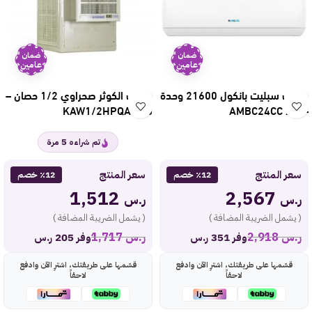
ضمان
ضمان
عامين
عامين
مكيف سبليت بانكول 21600 وحدة
مكيف الكوثر صحراوي 1/2 حصان –
– بارد AMBC24CC
قش KAW1/2HPQA
5
تم شراءه
مرة
سعر المنتج
سعر المنتج
٪12 خصم
٪12 خصم
1,512
2,567
ر.س
ر.س
( يشمل الضريبة المضافة )
( يشمل الضريبة المضافة )
ر.س
2,918
ر.س
1,717
وفر 351 ر.س
وفر 205 ر.س
قسّمها على طريقتك، اشترِ الآن وادفع
قسّمها على طريقتك، اشترِ الآن وادفع
لاحقاً
لاحقاً