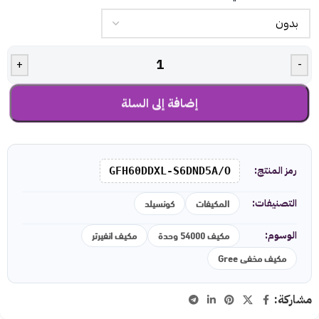
+
-
إضافة إلى السلة
رمز المنتج:
GFH60DDXL-S6DND5A/O
المكيفات
كونسيلد
التصنيفات:
مكيف 54000 وحدة
مكيف انفيرتر
الوسوم:
مكيف مخفى Gree
مشاركة: