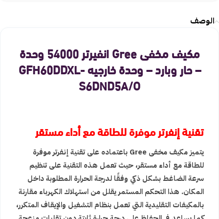
الوصف
مكيف مخفى Gree انفيرتر 54000 وحدة
– حار وبارد – وحدة خارجيه GFH60DDXL-
S6DND5A/O
تقنية إنفرتر موفرة للطاقة مع أداء مستقر
يتميز مكيف مخفى Gree باعتماده على تقنية إنفرتر موفرة
للطاقة مع أداء مستقر، حيث تعمل هذه التقنية على تنظيم
سرعة الضاغط بشكل ذكي وفقًا لدرجة الحرارة المطلوبة داخل
المكان. هذا التحكم المستمر يقلل من استهلاك الكهرباء مقارنة
بالمكيفات التقليدية التي تعمل بنظام التشغيل والإيقاف المتكرر،
كما يساعد في الحفاظ على درجة حرارة ثابتة دون تقلبات مزعجة.