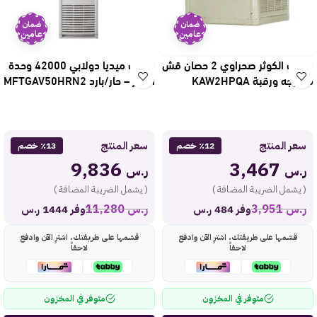
ضمان
ضمان
عامين
عامين
مكيف الكوثر صحراوي 2 حصان قش
مكيف ميديا دولابي 42000 وحدة
مع وجه ورقبة KAW2HPQA
انفرتر – حار/بارد MFTGAV50HRN2
سعر المنتج
سعر المنتج
٪12 خصم
٪13 خصم
9,836
3,467
ر.س
ر.س
( يشمل الضريبة المضافة )
( يشمل الضريبة المضافة )
ر.س
3,951
ر.س
11,280
وفر 484 ر.س
وفر 1444 ر.س
قسّمها على طريقتك، اشترِ الآن وادفع
قسّمها على طريقتك، اشترِ الآن وادفع
لاحقاً
لاحقاً
متوفر في المخزون
متوفر في المخزون