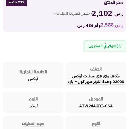
سعر المنتج
٪19 خصم
2,102
ر.س
( يشمل الضريبة المضافة )
ر.س
2,588
وفر 486 ر.س
متوفر في المخزون
الصنف
العلامة التجارية
مكيف واي فاي سبليت أوكس
أوكس
22000 وحدة انفرتر هايبر كول – بارد
الموديل
اللون
ATW24A2DI-CSA
أبيض
النوع
حجم المكيف