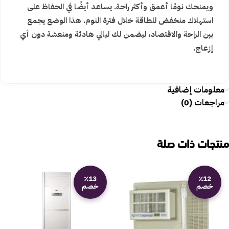
ويمنحك نومًا أعمق وأكثر راحة. يساعد أيضًا في الحفاظ على
استهلاك منخفض للطاقة خلال فترة النوم. هذا الوضع يجمع
بين الراحة والاقتصاد، ليضمن لك ليالي هادئة ومنعشة دون أي
إزعاج.
معلومات إضافية
مراجعات (0)
منتجات ذات صلة
٪13
٪12
خصم
خصم