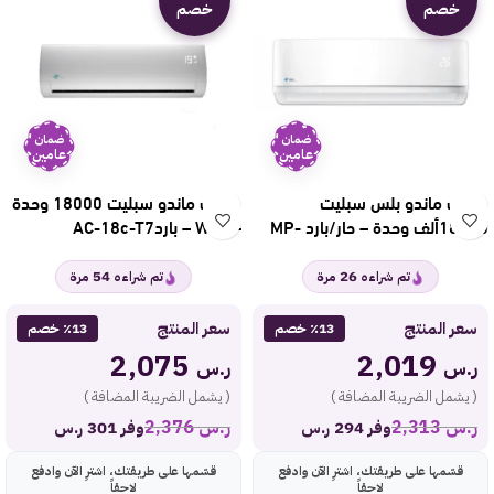
خصم
خصم
ضمان
ضمان
عامين
عامين
مكيف ماندو بلس سبليت
مكيف ماندو سبليت 18000 وحدة
18200ألف وحدة – حار/بارد MP-
– WIFI – باردAC-18c-T7
SERM-18H
54
26
تم شراءه
مرة
تم شراءه
مرة
سعر المنتج
سعر المنتج
٪13 خصم
٪13 خصم
2,075
2,019
ر.س
ر.س
( يشمل الضريبة المضافة )
( يشمل الضريبة المضافة )
ر.س
2,313
ر.س
2,376
وفر 294 ر.س
وفر 301 ر.س
قسّمها على طريقتك، اشترِ الآن وادفع
قسّمها على طريقتك، اشترِ الآن وادفع
لاحقاً
لاحقاً