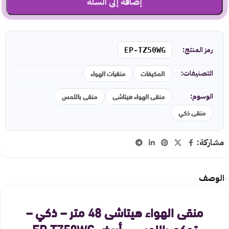
إضافة إلى السلة
رمز المنتج:
EP-TZ50WG
المكيفات
منقيات الهواء
التصنيفات:
منقى الهواء هيتاشى
منقى باللمس
الوسوم:
منقى ذكي
مشاركة:
الوصف
منقى الهواء هيتاشى 48 متر – ذكي –
تحكم باللمس – أبيض EP-TZ50WG