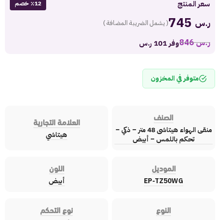
سعر المنتج
٪12 خصم
745
ر.س
( يشمل الضريبة المضافة )
ر.س
846
وفر 101 ر.س
متوفر في المخزون
الصنف
العلامة التجارية
منقى الهواء هيتاشى 48 متر – ذكي –
هيتاشي
تحكم باللمس – أبيض
الموديل
اللون
EP-TZ50WG
أبيض
النوع
نوع التحكم