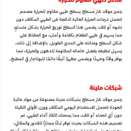
يتميز موقد غاز مسطح بسطح طهي مقاوم للحرارة مصمم
لتحمل درجات الحرارة العالية الناتجة عن الطهي المكثف دون
تشوه أو تلف. يضمن هذا السطح توزيع الحرارة بشكل متساوٍ،
مما يسهم في طهي الطعام بكفاءة وأمان، مع الحفاظ على
شكل السطح ومتانته على المدى الطويل. بالإضافة إلى ذلك،
يسهل تنظيفه بفضل خاماته المقاومة للدهون والحرارة، مما
يوفر وقتًا وجهدًا ويضمن مظهرًا أنيقًا دائمًا للبوتاجاز في المطبخ.
شبكات متينة
يتميز موقد غاز مسطح بشبكات متينة مصنوعة من مواد عالية
الجودة تتحمل الاستخدام اليومي المكثف ووزن الأواني الثقيلة
دون أي انحناء أو تلف، مما يمنحك الثقة أثناء الطهي. تم
تصميم هذه الشبكات بحيث توفر ثباتًا ممتازًا للقدور والمقالي،