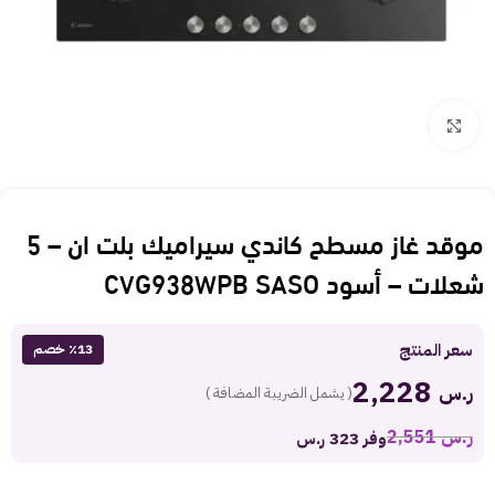
Click to enlarge
موقد غاز مسطح كاندي سيراميك بلت ان – 5
شعلات – أسود CVG938WPB SASO
سعر المنتج
٪13 خصم
2,228
ر.س
( يشمل الضريبة المضافة )
ر.س
2,551
وفر 323 ر.س