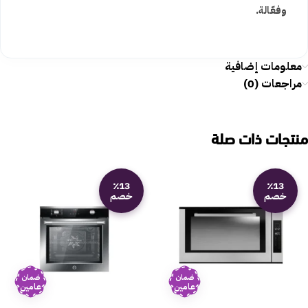
وفعّالة.
معلومات إضافية
مراجعات (0)
منتجات ذات صلة
٪13
٪13
خصم
خصم
ضمان
ضمان
عامين
عامين