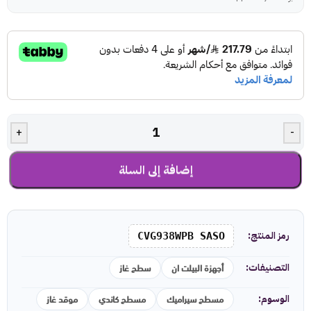
+
-
إضافة إلى السلة
رمز المنتج:
CVG938WPB SASO
أجهزة البيلت ان
سطح غاز
التصنيفات:
مسطح سيراميك
مسطح كاندي
موقد غاز
الوسوم: