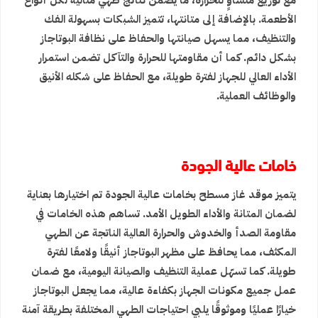
مع توزيع متساوٍ للحرارة، ما يضمن نتائج طهي مثالية لكل أنواع
الأطعمة. بالإضافة إلى متانتها، تتميز الشبكات بسهولة الفك
والتنظيف، مما يسهل صيانتها والحفاظ على نظافة البوتاجاز
بشكل دائم. كما أن مقاومتها للحرارة والتآكل تضمن استمرار
الأداء العالي للجهاز لفترة طويلة، مع الحفاظ على شكله الأنيق
والوظائف العملية.
خامات عالية الجودة
يتميز موقد غاز مسطح بخامات عالية الجودة تم اختيارها بعناية
لضمان المتانة والأداء الطويل الأمد. تساهم هذه الخامات في
مقاومة الصدأ والخدوش والحرارة العالية الناتجة عن الطهي
المكثف، مما يحافظ على مظهر البوتاجاز أنيقًا ولامعًا لفترة
طويلة. كما تسهّل عملية التنظيف والصيانة اليومية، مع ضمان
عمل جميع مكونات الجهاز بكفاءة عالية، مما يجعل البوتاجاز
خيارًا عمليًا وموثوقًا يلبي احتياجات الطهي المختلفة بطريقة آمنة