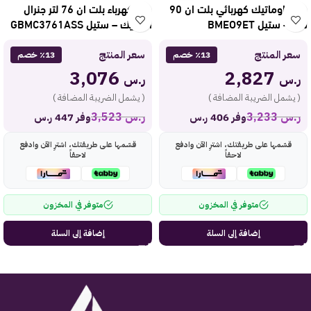
فرن باوماتيك كهربائي بلت ان 90
فرن كهرباء بلت ان 76 لتر جنرال
سم – ستيل BMEO9ET
الكتريك – ستيل GBMC3761ASS
سعر المنتج
سعر المنتج
٪13 خصم
٪13 خصم
3,076
2,827
ر.س
ر.س
( يشمل الضريبة المضافة )
( يشمل الضريبة المضافة )
ر.س
3,233
ر.س
3,523
وفر 406 ر.س
وفر 447 ر.س
قسّمها على طريقتك، اشترِ الآن وادفع
قسّمها على طريقتك، اشترِ الآن وادفع
لاحقاً
لاحقاً
متوفر في المخزون
متوفر في المخزون
إضافة إلى السلة
إضافة إلى السلة