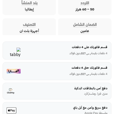
التردد
بلد المنشأ
50 – 60 هرتز
إيطاليا
الضمان الشامل
التصنيف
عامين
أجهزة بلت ان
قسم فاتورتك على 4 دفعات
4 دفعات بقيمة
بدون فوائد
ر.س
557
قسم فاتورتك حتى 4 دفعات
4 دفعات بقيمة
بدون فوائد
ر.س
557
دفع آمن بالبطاقات البنكية
مدى، فيزا، وماستركارد
دفع سريع وآمن مع أبل باي
بواسطة Apple Pay