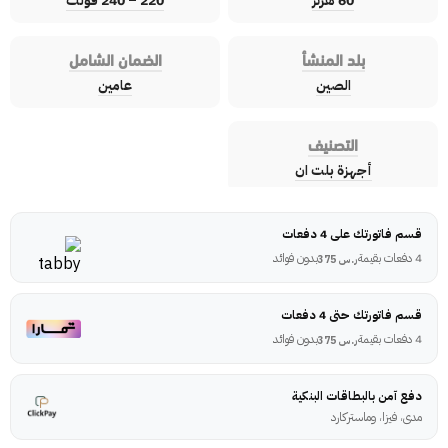
60 هرتز
220 – 240 فولت
بلد المنشأ
الضمان الشامل
الصين
عامين
التصنيف
أجهزة بلت ان
قسم فاتورتك على 4 دفعات
4 دفعات بقيمة
بدون فوائد
ر.س
375
قسم فاتورتك حتى 4 دفعات
4 دفعات بقيمة
بدون فوائد
ر.س
375
دفع آمن بالبطاقات البنكية
مدى، فيزا، وماستركارد