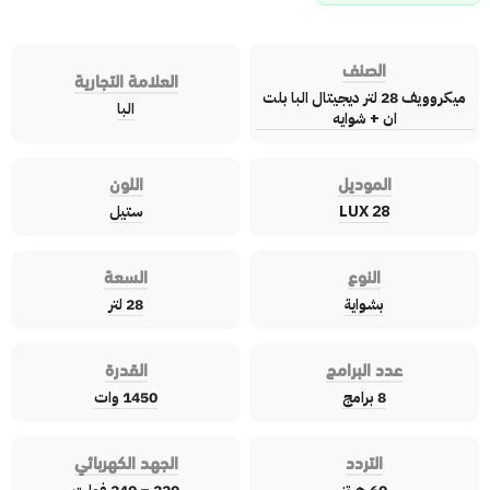
الصنف
العلامة التجارية
ميكروويف 28 لتر ديجيتال البا بلت
البا
ان + شوايه
الموديل
اللون
LUX 28
ستيل
النوع
السعة
بشواية
28 لتر
عدد البرامج
القدرة
8 برامج
1450 وات
التردد
الجهد الكهربائي