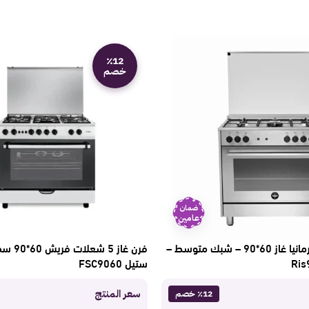
٪12
خصم
ضمان
عامين
فرن 5 عيون لاجيرمانيا غاز 60*90 – شبك متوسط –
فرن غاز 
ستيل FSC9060
سعر المنتج
٪12 خصم