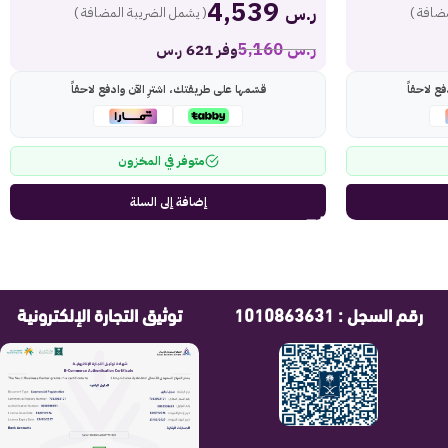
4,539
ر.س
ضافة )
( يشمل الضريبة المضافة )
ر.س
5,160
وفر 621 ر.س
ع لاحقاً
قسّمها على طريقتك، اشترِ الآن وادفع لاحقاً
متوفر في المخزون
إضافة إلى السلة
رقم السجل : 1010863631
توثيق التجارة الإلكترونية