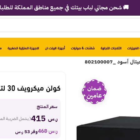
 شحن مجاني لباب بيتك في جميع مناطق المملكة للطلبات فوق 2998 ريا
الفريزرات
الثلاجات التجارية
شاشات & صوتيات
أجهزة البيلت ان
الاجهزة المنزلية الصغيرة
مو
كولن ميكرويف 30 لتر 1200 وات ديجيتال أسود _802100007
ضمان
عامين
سعر المنتج
415
ر.س
( يشمل الضريبة الم
ر.س
468
وفر 53 ر.س