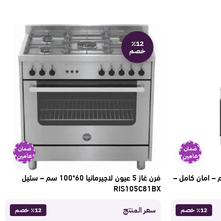
٪12
خصم
ضمان
ضمان
عامين
عامين
5 شعلات فريش 60*90 سم – امان كامل –
فرن غاز 5 عيون لاجيرمانيا 60*100 سم – ستيل
RIS105C81BX
سعر المنتج
٪12 خصم
٪12 خصم