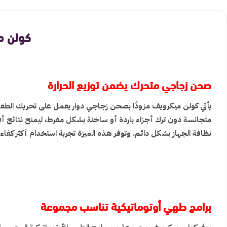
كولن ميكرويف 30 لتر 00
صحن زجاجي متحرك يضمن توزيع الحرارة
يأتي كولن ميكرويف مزودًا بصحن زجاجي دوار يعمل على تحريك الطعا
متجانسة دون ترك أجزاء باردة أو ساخنة بشكل مفرط، ليمنح نتائج أف
نظافة الجهاز بشكل دائم. وتوفر هذه الميزة تجربة استخدام أكثر كفاءة
برامج طهي أوتوماتيكية تناسب مجموعة