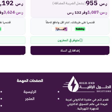
3,192
955
ر.س
ر.س
( يشمل الضريبة المضافة )
ر.س
1,087
ر.س
3,624
وفر 132 ر.س
وفر 432
قسّمها على طريقتك، اشترِ الآن وادفع لاحقاً
قسّمها عل
متوفر في المخزون
إضافة إلى السلة
الصفحات المهمة
الرئيسية
المتجر
نقدم لكم في متجرنا الاكتروني تجربة
فريدة في عالم التسوق الاكتروني
للاجهزة الكهربائية .