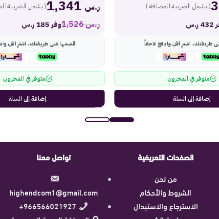
1,341
ر.س
( يشمل الضريبة المضافة )
( يشمل الضريبة الم
ر.س
1,526
 ر.س
وفر 185 ر.س
ى طريقتك، اشترِ الآن وادفع لاحقاً
قسّمها على طريقتك، اشترِ الآن وادف
متوفر في المخزون
متوفر في المخزون
إضافة إلى السلة
إضافة إلى السلة
الصفحات التعريفية
تواصل معنا
من نحن
الشروط والأحكام
highendcom1@gmail.com
الاسترجاع والاستبدال
966566021927+