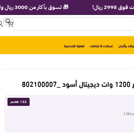
ل!
🎁 تسوق بأكثر من 3000 ريال ولف عجلة الهدايا الفورية!
اقد وأفران
غسالات & نشافات
العناية الشخصية
٪11 خصم
ضافة )