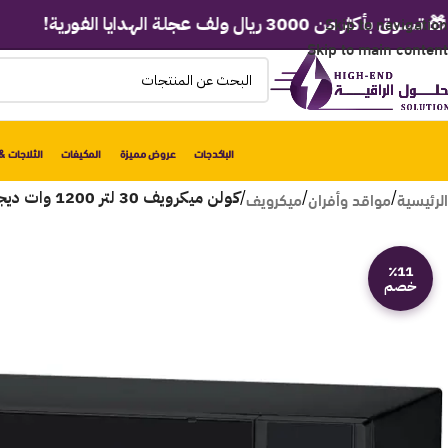
Skip to navigation
من 3000 ريال ولف عجلة الهدايا الفورية!
Skip to main content
الباكدجات
عروض مميزة
المكيفات
الثلاجات & 
الرئيسية
مواقد وأفران
ميكرويف
/
/
/
كولن ميكرويف 30 لتر 1200 وات ديجيتال أسود _802100007
٪11
خصم