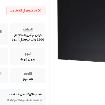
غير متوفر في المخزون
الصنف
ال
كولن ميكرويف 30 لتر
1200 وات ديجيتال أسود
النوع
بدون شواية
التردد
ا
60 هرتز
قسم فاتورتك على 4 دفعات
4 دفعات بقيمة
بدون فوائد
ر.س
104