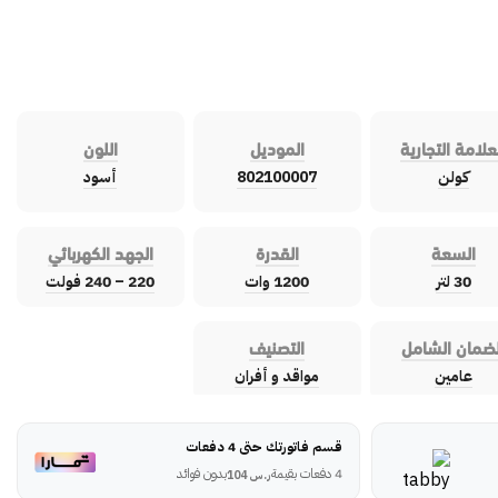
علامة التجارية
الموديل
اللون
كولن
802100007
أسود
السعة
القدرة
الجهد الكهربائي
30 لتر
1200 وات
220 – 240 فولت
لضمان الشامل
التصنيف
عامين
مواقد و أفران
قسم فاتورتك حتى 4 دفعات
4 دفعات بقيمة
بدون فوائد
ر.س
104