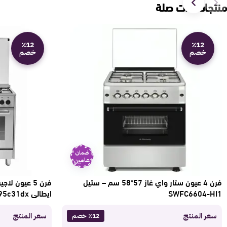
منتجات ذات صلة
٪12
٪12
خصم
خصم
ضمان
عامين
فرن 4 عيون ستار واي غاز 57*58 سم – ستيل
SWFC6604-HI1
ايطالي Ris95c31dx
سعر المنتج
سعر المنتج
٪12 خصم