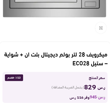
Click to enlarge
ميكرويف 28 لتر بولم ديجيتال بلت ان + شواية
– ستيل ECO28
سعر المنتج
٪12 خصم
829
ر.س
( يشمل الضريبة المضافة )
ر.س
945
وفر 116 ر.س