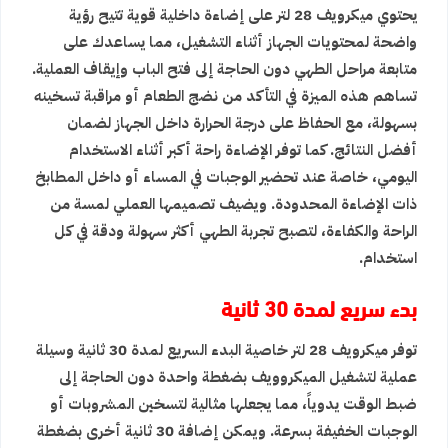
يحتوي ميكرويف 28 لتر على إضاءة داخلية قوية تتيح رؤية
واضحة لمحتويات الجهاز أثناء التشغيل، مما يساعدك على
متابعة مراحل الطهي دون الحاجة إلى فتح الباب وإيقاف العملية.
تساهم هذه الميزة في التأكد من نضج الطعام أو مراقبة تسخينه
بسهولة، مع الحفاظ على درجة الحرارة داخل الجهاز لضمان
أفضل النتائج. كما توفر الإضاءة راحة أكبر أثناء الاستخدام
اليومي، خاصة عند تحضير الوجبات في المساء أو داخل المطابخ
ذات الإضاءة المحدودة. ويضيف تصميمها العملي لمسة من
الراحة والكفاءة، لتصبح تجربة الطهي أكثر سهولة ودقة في كل
استخدام.
بدء سريع لمدة 30 ثانية
توفر ميكرويف 28 لتر خاصية البدء السريع لمدة 30 ثانية وسيلة
عملية لتشغيل الميكروويف بضغطة واحدة دون الحاجة إلى
ضبط الوقت يدوياً، مما يجعلها مثالية لتسخين المشروبات أو
الوجبات الخفيفة بسرعة. ويمكن إضافة 30 ثانية أخرى بضغطة