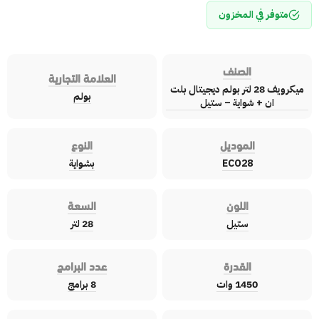
متوفر في المخزون
الصنف
العلامة التجارية
ميكرويف 28 لتر بولم ديجيتال بلت
بولم
ان + شواية – ستيل
الموديل
النوع
ECO28
بشواية
اللون
السعة
ستيل
28 لتر
القدرة
عدد البرامج
1450 وات
8 برامج