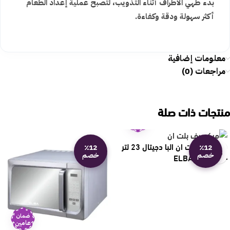
بدء طهي الأطراف أثناء التذويب، لتصبح عملية إعداد الطعام
أكثر سهولة ودقة وكفاءة.
معلومات إضافية
مراجعات (0)
منتجات ذات صلة
ضمان
عامين
ميكرويف بلت ان البا دجيتال 23 لتر
٪12
٪12
خصم
خصم
– ستيل ELBA23
ضمان
عامين