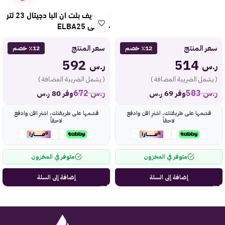
ميكرويف بلت ان البا دجيتال 23 لتر
– فضي ELBA25
سعر المنتج
سعر المنتج
٪12 خصم
٪12 خصم
592
514
ر.س
ر.س
( يشمل الضريبة المضافة )
( يشمل الضريبة المضافة )
ر.س
583
ر.س
672
وفر 69 ر.س
وفر 80 ر.س
قسّمها على طريقتك، اشترِ الآن وادفع
قسّمها على طريقتك، اشترِ الآن وادفع
لاحقاً
لاحقاً
متوفر في المخزون
متوفر في المخزون
إضافة إلى السلة
إضافة إلى السلة